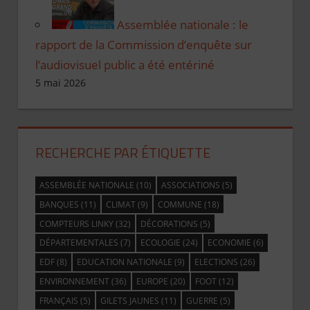
Assemblée nationale : le
rapport de la Commission d’enquête sur
l’audiovisuel public a été entériné
5 mai 2026
RECHERCHE PAR ÉTIQUETTE
ASSEMBLÉE NATIONALE
(10)
ASSOCIATIONS
(5)
BANQUES
(11)
CLIMAT
(9)
COMMUNE
(18)
COMPTEURS LINKY
(32)
DÉCORATIONS
(5)
DÉPARTEMENTALES
(7)
ECOLOGIE
(24)
ECONOMIE
(6)
EDF
(8)
EDUCATION NATIONALE
(9)
ELECTIONS
(26)
ENVIRONNEMENT
(36)
EUROPE
(20)
FOOT
(12)
FRANÇAIS
(5)
GILETS JAUNES
(11)
GUERRE
(5)