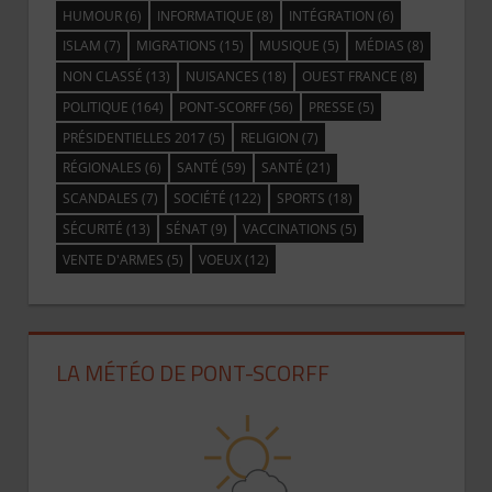
HUMOUR
(6)
INFORMATIQUE
(8)
INTÉGRATION
(6)
ISLAM
(7)
MIGRATIONS
(15)
MUSIQUE
(5)
MÉDIAS
(8)
NON CLASSÉ
(13)
NUISANCES
(18)
OUEST FRANCE
(8)
POLITIQUE
(164)
PONT-SCORFF
(56)
PRESSE
(5)
PRÉSIDENTIELLES 2017
(5)
RELIGION
(7)
RÉGIONALES
(6)
SANTÉ
(59)
SANTÉ
(21)
SCANDALES
(7)
SOCIÉTÉ
(122)
SPORTS
(18)
SÉCURITÉ
(13)
SÉNAT
(9)
VACCINATIONS
(5)
VENTE D'ARMES
(5)
VOEUX
(12)
LA MÉTÉO DE PONT-SCORFF