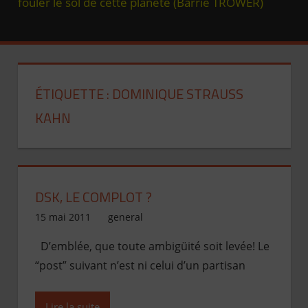
ÉTIQUETTE :
DOMINIQUE STRAUSS
KAHN
Si vous ne lisez pas les journaux, vous n’êtes pas
DSK, LE COMPLOT ?
informé, si vous en lisez, vous êtes désinformé
15 mai 2011
Jean de Pont-Scorff
general
(Marc TWAIN)
D’emblée, que toute ambigüité soit levée! Le
“post” suivant n’est ni celui d’un partisan
Lire la suite