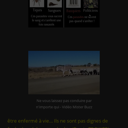
Quiconque installe le Wi-Fi dans une école devrait
Ne vous laissez pas conduire par
être enfermé à vie… Ils ne sont pas dignes de
n'importe qui - Vidéo Mister Buzz
fouler le sol de cette planète (Barrie TROWER)