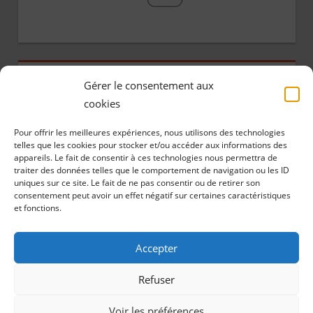
ARCHIVES
Gérer le consentement aux
cookies
A
Pour offrir les meilleures expériences, nous utilisons des technologies
r
telles que les cookies pour stocker et/ou accéder aux informations des
appareils. Le fait de consentir à ces technologies nous permettra de
c
traiter des données telles que le comportement de navigation ou les ID
h
uniques sur ce site. Le fait de ne pas consentir ou de retirer son
consentement peut avoir un effet négatif sur certaines caractéristiques
i
@copyright 2018 |
S.LEPROVOST Création de site sur
et fonctions.
VANNES - LORIENT - QUIMPER
v
e
Accepter
s
Refuser
Accueil
-
Contact
-
Se désabonner
-
Politique des
Cookies (UE)
-
Politique de confidentialité
Voir les préférences