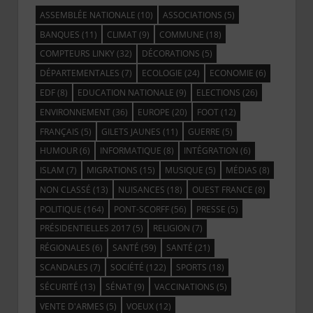
ASSEMBLÉE NATIONALE
(10)
ASSOCIATIONS
(5)
BANQUES
(11)
CLIMAT
(9)
COMMUNE
(18)
COMPTEURS LINKY
(32)
DÉCORATIONS
(5)
DÉPARTEMENTALES
(7)
ECOLOGIE
(24)
ECONOMIE
(6)
EDF
(8)
EDUCATION NATIONALE
(9)
ELECTIONS
(26)
ENVIRONNEMENT
(36)
EUROPE
(20)
FOOT
(12)
FRANÇAIS
(5)
GILETS JAUNES
(11)
GUERRE
(5)
HUMOUR
(6)
INFORMATIQUE
(8)
INTÉGRATION
(6)
ISLAM
(7)
MIGRATIONS
(15)
MUSIQUE
(5)
MÉDIAS
(8)
NON CLASSÉ
(13)
NUISANCES
(18)
OUEST FRANCE
(8)
POLITIQUE
(164)
PONT-SCORFF
(56)
PRESSE
(5)
PRÉSIDENTIELLES 2017
(5)
RELIGION
(7)
RÉGIONALES
(6)
SANTÉ
(59)
SANTÉ
(21)
SCANDALES
(7)
SOCIÉTÉ
(122)
SPORTS
(18)
SÉCURITÉ
(13)
SÉNAT
(9)
VACCINATIONS
(5)
VENTE D'ARMES
(5)
VOEUX
(12)