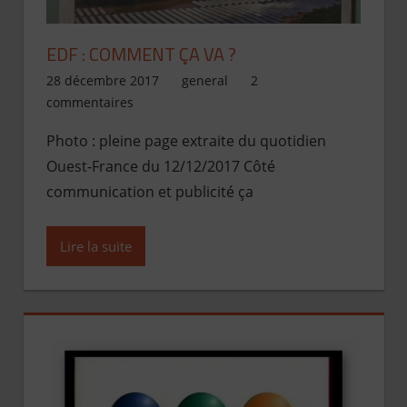
EDF : COMMENT ÇA VA ?
28 décembre 2017
Jean de Pont-Scorff
general
2
commentaires
Photo : pleine page extraite du quotidien
Ouest-France du 12/12/2017 Côté
communication et publicité ça
Lire la suite