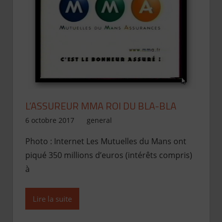
L’ASSUREUR MMA ROI DU BLA-BLA
6 octobre 2017
Jean de Pont-Scorff
general
Photo : Internet Les Mutuelles du Mans ont
piqué 350 millions d’euros (intérêts compris)
à
Lire la suite