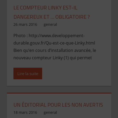
LE COMPTEUR LINKY EST-IL
DANGEREUX ET … OBLIGATOIRE ?
26 mars 2016
Jean de Pont-Scorff
general
Photo : http://www.developpement-
durable.gouv.fr/Qu-est-ce-que-Linky.html
Bien qu’en cours d’installation avancée, le
nouveau compteur Linky (1) qui permet
Lire la suite
UN ÉDITORIAL POUR LES NON AVERTIS
18 mars 2016
Jean de Pont-Scorff
general