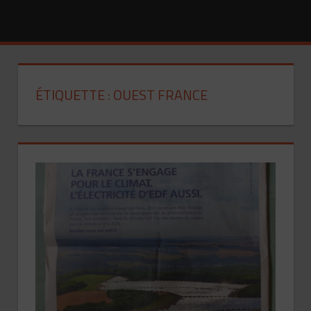
On asservit plus facilement les peuples avec la
pornographie qu’avec des miradors. (A
Soljenitsyne)
ÉTIQUETTE :
OUEST FRANCE