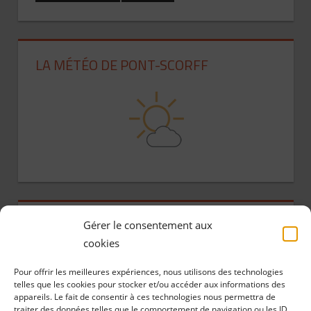
LA MÉTÉO DE PONT-SCORFF
ARCHIVES
Gérer le consentement aux
cookies
A
Pour offrir les meilleures expériences, nous utilisons des technologies
r
telles que les cookies pour stocker et/ou accéder aux informations des
appareils. Le fait de consentir à ces technologies nous permettra de
c
traiter des données telles que le comportement de navigation ou les ID