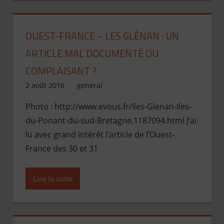
OUEST-FRANCE – LES GLÉNAN : UN
ARTICLE MAL DOCUMENTÉ OU
COMPLAISANT ?
2 août 2016
Jean de Pont-Scorff
general
Photo : http://www.evous.fr/Iles-Glenan-Iles-
du-Ponant-du-sud-Bretagne,1187094.html J’ai
lu avec grand intérêt l’article de l’Ouest-
France des 30 et 31
Lire la suite