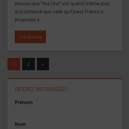
Avouez que “ma Une” est quand même plus
accrocheuse que celle qu’Ouest-France a
proposée à
Lire la suite
1
2
Publications
»
Pagination
suivantes :
des
RESTEZ INFORMÉ(E) !
publications
Prénom
Nom