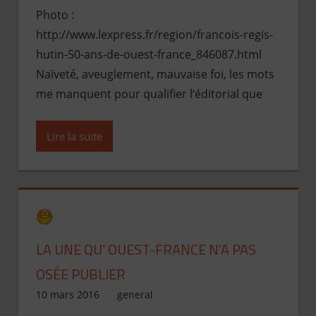
Photo :
http://www.lexpress.fr/region/francois-regis-
hutin-50-ans-de-ouest-france_846087.html
Naïveté, aveuglement, mauvaise foi, les mots
me manquent pour qualifier l‘éditorial que
Lire la suite
LA UNE QU’ OUEST-FRANCE N’A PAS
OSÉE PUBLIER
10 mars 2016
Jean de Pont-Scorff
general