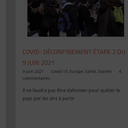
COVID : DÉCONFINEMENT ÉTAPE 2 DU
9 JUIN 2021
9 juin 2021
Jean de Pont-Scorff
Covid-19
,
Europe
,
Santé
,
Société
4
commentaires
Il ne faudra pas être daltonien pour quitter le
pays par les airs à partir