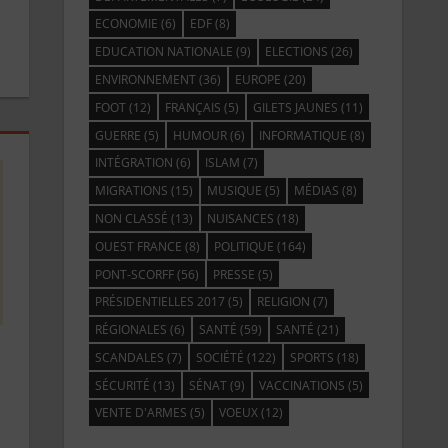
ECONOMIE
(6)
EDF
(8)
EDUCATION NATIONALE
(9)
ELECTIONS
(26)
ENVIRONNEMENT
(36)
EUROPE
(20)
FOOT
(12)
FRANÇAIS
(5)
GILETS JAUNES
(11)
GUERRE
(5)
HUMOUR
(6)
INFORMATIQUE
(8)
INTÉGRATION
(6)
ISLAM
(7)
MIGRATIONS
(15)
MUSIQUE
(5)
MÉDIAS
(8)
NON CLASSÉ
(13)
NUISANCES
(18)
OUEST FRANCE
(8)
POLITIQUE
(164)
PONT-SCORFF
(56)
PRESSE
(5)
PRÉSIDENTIELLES 2017
(5)
RELIGION
(7)
RÉGIONALES
(6)
SANTÉ
(59)
SANTÉ
(21)
SCANDALES
(7)
SOCIÉTÉ
(122)
SPORTS
(18)
SÉCURITÉ
(13)
SÉNAT
(9)
VACCINATIONS
(5)
VENTE D'ARMES
(5)
VOEUX
(12)