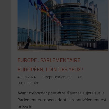
EUROPE : PARLEMENTAIRE
EUROPÉEN, LOIN DES YEUX !
4 juin 2024
Jean de Pont-Scorff
Europe
,
Parlement
Un
commentaire
Avant d’aborder peut-être d’autres sujets sur le
Parlement européen, dont le renouvèlement est
prévu le