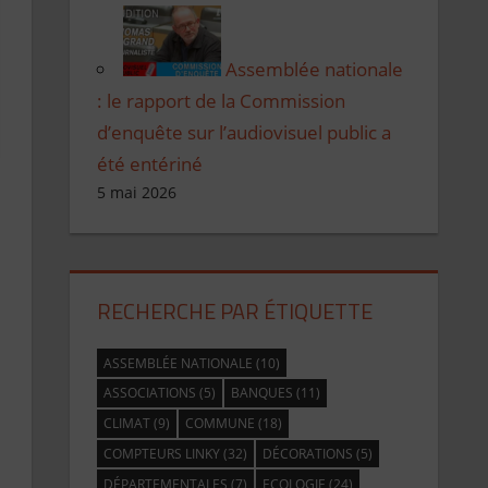
Assemblée nationale
: le rapport de la Commission
d’enquête sur l’audiovisuel public a
été entériné
5 mai 2026
RECHERCHE PAR ÉTIQUETTE
ASSEMBLÉE NATIONALE
(10)
ASSOCIATIONS
(5)
BANQUES
(11)
CLIMAT
(9)
COMMUNE
(18)
COMPTEURS LINKY
(32)
DÉCORATIONS
(5)
DÉPARTEMENTALES
(7)
ECOLOGIE
(24)