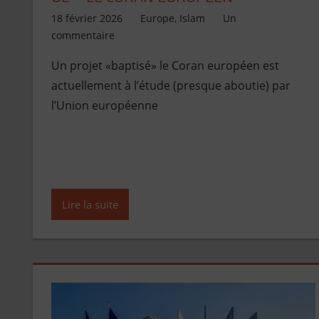
18 février 2026
Jean de Pont-Scorff
Europe
,
Islam
Un
commentaire
Un projet «baptisé» le Coran européen est
actuellement à l’étude (presque aboutie) par
l’Union européenne
Lire la suite