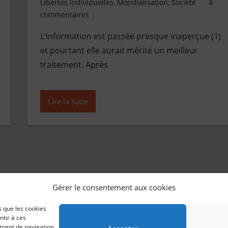
Libertés individuelles
,
Mondialisation
,
Société
4
commentaires
L‘information est passée presque inaperçue (1)
et pourtant elle aurait mérité un meilleur
traitement. Après
Lire la suite
Gérer le consentement aux cookies
s que les cookies
ntir à ces
ement de navigation