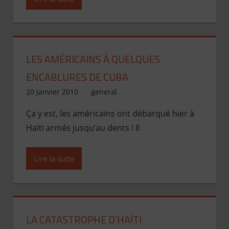
LES AMÉRICAINS À QUELQUES
ENCABLURES DE CUBA
20 janvier 2010
Jean de Pont-Scorff
general
Ça y est, les américains ont débarqué hier à
Haïti armés jusqu’au dents ! Il
Lire la suite
LA CATASTROPHE D’HAÏTI