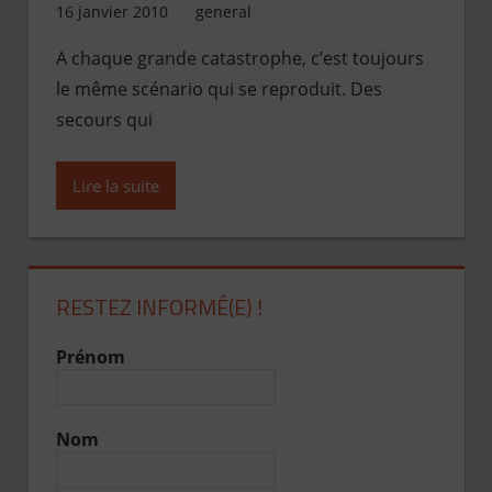
16 janvier 2010
Jean de Pont-Scorff
general
A chaque grande catastrophe, c’est toujours
le même scénario qui se reproduit. Des
secours qui
Lire la suite
RESTEZ INFORMÉ(E) !
Prénom
Nom