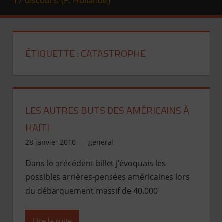
ÉTIQUETTE :
CATASTROPHE
LES AUTRES BUTS DES AMÉRICAINS À
HAÏTI
28 janvier 2010
Jean de Pont-Scorff
general
Dans le précédent billet j’évoquais les
possibles arrières-pensées américaines lors
du débarquement massif de 40.000
Lire la suite