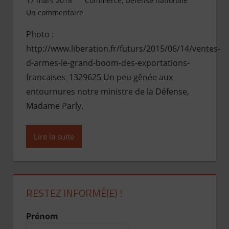
17 mars 2018
Jean de Pont-Scorff
Commerce
,
Défense nationale
Un commentaire
Photo :
http://www.liberation.fr/futurs/2015/06/14/ventes-
d-armes-le-grand-boom-des-exportations-
francaises_1329625 Un peu gênée aux
entournures notre ministre de la Défense,
Madame Parly.
Lire la suite
RESTEZ INFORMÉ(E) !
Prénom