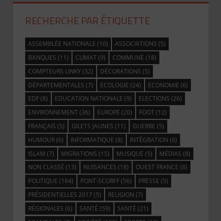
RECHERCHE PAR ÉTIQUETTE
ASSEMBLÉE NATIONALE
(10)
ASSOCIATIONS
(5)
BANQUES
(11)
CLIMAT
(9)
COMMUNE
(18)
COMPTEURS LINKY
(32)
DÉCORATIONS
(5)
DÉPARTEMENTALES
(7)
ECOLOGIE
(24)
ECONOMIE
(6)
EDF
(8)
EDUCATION NATIONALE
(9)
ELECTIONS
(26)
ENVIRONNEMENT
(36)
EUROPE
(20)
FOOT
(12)
FRANÇAIS
(5)
GILETS JAUNES
(11)
GUERRE
(5)
HUMOUR
(6)
INFORMATIQUE
(8)
INTÉGRATION
(6)
ISLAM
(7)
MIGRATIONS
(15)
MUSIQUE
(5)
MÉDIAS
(8)
NON CLASSÉ
(13)
NUISANCES
(18)
OUEST FRANCE
(8)
POLITIQUE
(164)
PONT-SCORFF
(56)
PRESSE
(5)
PRÉSIDENTIELLES 2017
(5)
RELIGION
(7)
RÉGIONALES
(6)
SANTÉ
(59)
SANTÉ
(21)