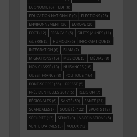
ECONOMIE
(6)
EDF
(8)
EDUCATION NATIONALE
(9)
ELECTIONS
(26)
ENVIRONNEMENT
(36)
EUROPE
(20)
FOOT
(12)
FRANÇAIS
(5)
GILETS JAUNES
(11)
GUERRE
(5)
HUMOUR
(6)
INFORMATIQUE
(8)
INTÉGRATION
(6)
ISLAM
(7)
MIGRATIONS
(15)
MUSIQUE
(5)
MÉDIAS
(8)
NON CLASSÉ
(13)
NUISANCES
(18)
OUEST FRANCE
(8)
POLITIQUE
(164)
PONT-SCORFF
(56)
PRESSE
(5)
PRÉSIDENTIELLES 2017
(5)
RELIGION
(7)
RÉGIONALES
(6)
SANTÉ
(59)
SANTÉ
(21)
SCANDALES
(7)
SOCIÉTÉ
(122)
SPORTS
(18)
SÉCURITÉ
(13)
SÉNAT
(9)
VACCINATIONS
(5)
VENTE D'ARMES
(5)
VOEUX
(12)