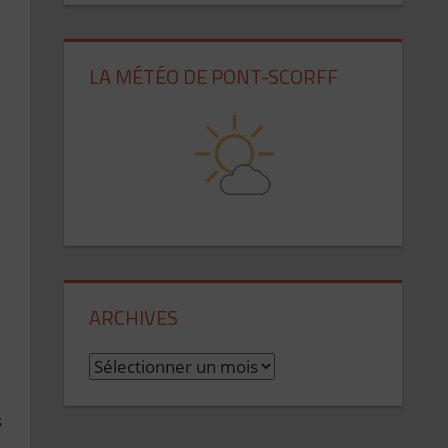
LA MÉTÉO DE PONT-SCORFF
ARCHIVES
A
r
s
c