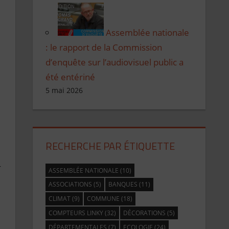
Assemblée nationale
: le rapport de la Commission
d’enquête sur l’audiovisuel public a
été entériné
5 mai 2026
RECHERCHE PAR ÉTIQUETTE
4
ASSEMBLÉE NATIONALE
(10)
ASSOCIATIONS
(5)
BANQUES
(11)
CLIMAT
(9)
COMMUNE
(18)
COMPTEURS LINKY
(32)
DÉCORATIONS
(5)
DÉPARTEMENTALES
(7)
ECOLOGIE
(24)