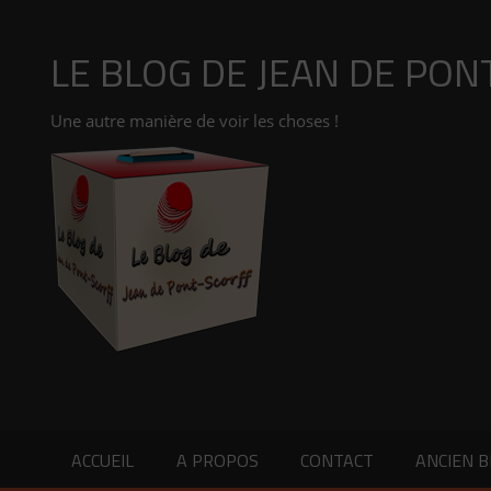
Aller
au
Les yeux ne voient que ce que l’esprit est prêt à
LE BLOG DE JEAN DE PON
contenu
Une autre manière de voir les choses !
En politique rien n'est laissé au hasard. (Roosevelt)
ACCUEIL
A PROPOS
CONTACT
ANCIEN 