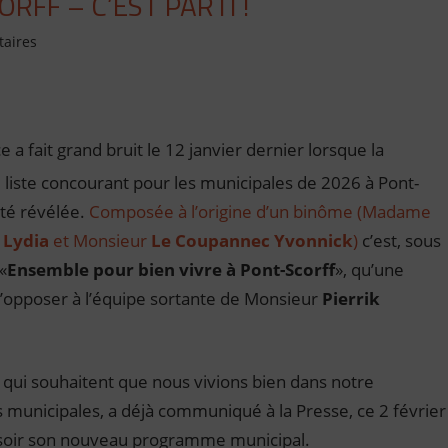
RFF – C’EST PARTI !
aires
 a fait grand bruit le 12 janvier dernier lorsque la
liste concourant pour les municipales de 2026 à Pont-
été révélée.
Composée à l’origine d’un binôme (Madame
 Lydia
et Monsieur
Le Coupannec Yvonnick
)
c’est, sous
«
Ensemble pour bien vivre à Pont-Scorff
», qu’une
s’opposer à l’équipe sortante de Monsieur
Pierrik
s qui souhaitent que nous vivions bien dans notre
nicipales, a déjà communiqué à la Presse, ce 2 février
e assoir son nouveau programme municipal.