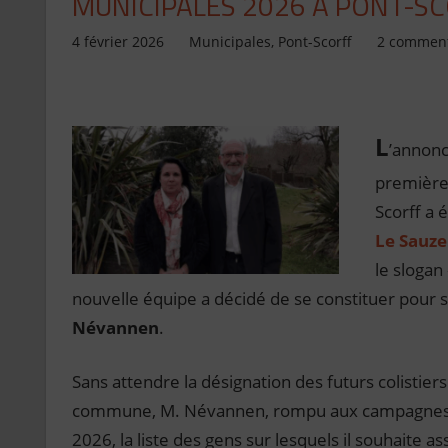
MUNICIPALES 2026 À PONT-SCO
4 février 2026
Jean de Pont-Scorff
Municipales
,
Pont-Scorff
2 comment
L
’annonce
première 
Scorff a 
Le Sauze
le slogan 
nouvelle équipe a décidé de se constituer pour 
Névannen
.
Sans attendre la désignation des futurs colistier
commune, M. Névannen, rompu aux campagnes mu
2026, la liste des gens sur lesquels il souhait