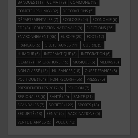
BANQUES
(11)
CLIMAT
(9)
COMMUNE
(18)
COMPTEURS LINKY
(32)
DÉCORATIONS
(5)
DÉPARTEMENTALES
(7)
ECOLOGIE
(24)
ECONOMIE
(6)
EDF
(8)
EDUCATION NATIONALE
(9)
ELECTIONS
(26)
ENVIRONNEMENT
(36)
EUROPE
(20)
FOOT
(12)
FRANÇAIS
(5)
GILETS JAUNES
(11)
GUERRE
(5)
HUMOUR
(6)
INFORMATIQUE
(8)
INTÉGRATION
(6)
ISLAM
(7)
MIGRATIONS
(15)
MUSIQUE
(5)
MÉDIAS
(8)
NON CLASSÉ
(13)
NUISANCES
(18)
OUEST FRANCE
(8)
POLITIQUE
(164)
PONT-SCORFF
(56)
PRESSE
(5)
PRÉSIDENTIELLES 2017
(5)
RELIGION
(7)
RÉGIONALES
(6)
SANTÉ
(59)
SANTÉ
(21)
SCANDALES
(7)
SOCIÉTÉ
(122)
SPORTS
(18)
SÉCURITÉ
(13)
SÉNAT
(9)
VACCINATIONS
(5)
VENTE D'ARMES
(5)
VOEUX
(12)