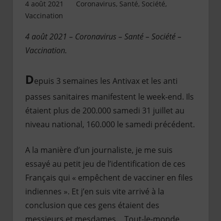
4 août 2021
Jean de Pont-Scorff
Coronavirus
,
Santé
,
Société
,
Vaccination
4 août 2021 – Coronavirus – Santé – Société –
Vaccination.
D
epuis 3 semaines les Antivax et les anti
passes sanitaires manifestent le week-end. Ils
étaient plus de 200.000 samedi 31 juillet au
niveau national, 160.000 le samedi précédent.
A la manière d’un journaliste, je me suis
essayé au petit jeu de l’identification de ces
Français qui « empêchent de vacciner en files
indiennes ». Et j’en suis vite arrivé à la
conclusion que ces gens étaient des
messieurs et mesdames… Tout-le-monde.