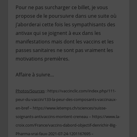
Pour ne pas surcharger ce billet, je vous
propose de le poursuivre dans une suite où
j’aborderai cette fois les sympathisants des
antivax qui se joignent à eux dans les
manifestations mais dont les vaccins et les
passes sanitaires ne sont pas vraiment les
motivations premières.
Affaire à suivre…
Photos/Sources
: https://vaccinclic.com/index.php/111-
peur-du-vaccin/133-la-peur-des-composants-vaccinaux-
en-bref – https://www.letemps.ch/sciences/suisse-
soignants-antivaccins-montent-creneau – https://www.la-
croix.com/France/vaccins-dabord-objectif-denrichir-Big-
Pharma-vrai-faux-2021-07-24-1201167695 –