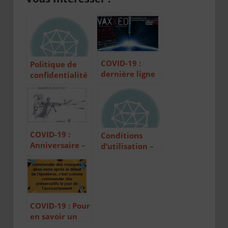
COVID-19 :
Politique de
dernière ligne
confidentialité
droite dans la
course aux
vaccins
COVID-19 :
Conditions
Anniversaire –
d’utilisation –
Vaccinations –
copyright –
Informations
cookies
COVID-19 : Pour
en savoir un
peu plus sur les