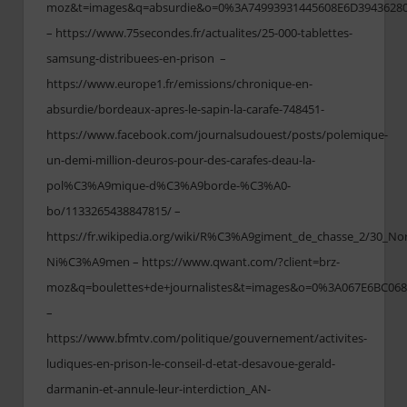
moz&t=images&q=absurdie&o=0%3A74993931445608E6D3943628
– https://www.75secondes.fr/actualites/25-000-tablettes-
samsung-distribuees-en-prison –
https://www.europe1.fr/emissions/chronique-en-
absurdie/bordeaux-apres-le-sapin-la-carafe-748451-
https://www.facebook.com/journalsudouest/posts/polemique-
un-demi-million-deuros-pour-des-carafes-deau-la-
pol%C3%A9mique-d%C3%A9borde-%C3%A0-
bo/1133265438847815/ –
https://fr.wikipedia.org/wiki/R%C3%A9giment_de_chasse_2/30_No
Ni%C3%A9men – https://www.qwant.com/?client=brz-
moz&q=boulettes+de+journalistes&t=images&o=0%3A067E6BC06
–
https://www.bfmtv.com/politique/gouvernement/activites-
ludiques-en-prison-le-conseil-d-etat-desavoue-gerald-
darmanin-et-annule-leur-interdiction_AN-