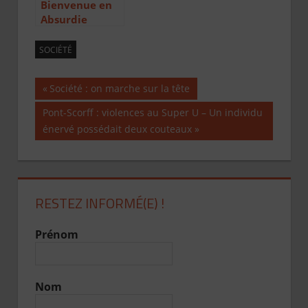
Bienvenue en
Absurdie
SOCIÉTÉ
Publication
Société : on marche sur la tête
Navigation
précédente :
Publication
Pont-Scorff : violences au Super U – Un individu
suivante :
énervé possédait deux couteaux
de
l’article
RESTEZ INFORMÉ(E) !
Prénom
Nom