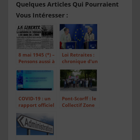
Quelques Articles Qui Pourraient
Vous Intéresser :
8 mai 1945 (*) –
Loi Retraites :
Pensons aussi à
chronique d’un
nos défaites
échec annoncé
COVID-19 : un
Pont-Scorff : le
rapport officiel
Collectif Zone
trop vite
30 persiste et
enterré
signe