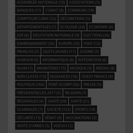
ASSEMBLÉE NATIONALE
(10)
ASSOCIATIONS
(5)
BANQUES
(11)
CLIMAT
(9)
COMMUNE
(18)
COMPTEURS LINKY
(32)
DÉCORATIONS
(5)
DÉPARTEMENTALES
(7)
ECOLOGIE
(24)
ECONOMIE
(6)
EDF
(8)
EDUCATION NATIONALE
(9)
ELECTIONS
(26)
ENVIRONNEMENT
(36)
EUROPE
(20)
FOOT
(12)
FRANÇAIS
(5)
GILETS JAUNES
(11)
GUERRE
(5)
HUMOUR
(6)
INFORMATIQUE
(8)
INTÉGRATION
(6)
ISLAM
(7)
MIGRATIONS
(15)
MUSIQUE
(5)
MÉDIAS
(8)
NON CLASSÉ
(13)
NUISANCES
(18)
OUEST FRANCE
(8)
POLITIQUE
(164)
PONT-SCORFF
(56)
PRESSE
(5)
PRÉSIDENTIELLES 2017
(5)
RELIGION
(7)
RÉGIONALES
(6)
SANTÉ
(59)
SANTÉ
(21)
SCANDALES
(7)
SOCIÉTÉ
(122)
SPORTS
(18)
SÉCURITÉ
(13)
SÉNAT
(9)
VACCINATIONS
(5)
VENTE D'ARMES
(5)
VOEUX
(12)