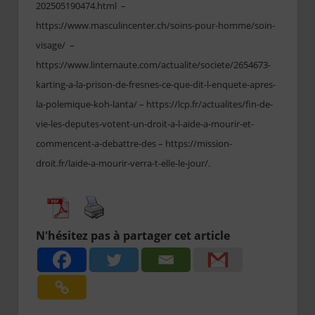
202505190474.html –
https://www.masculincenter.ch/soins-pour-homme/soin-
visage/ –
https://www.linternaute.com/actualite/societe/2654673-
karting-a-la-prison-de-fresnes-ce-que-dit-l-enquete-apres-
la-polemique-koh-lanta/ – https://lcp.fr/actualites/fin-de-
vie-les-deputes-votent-un-droit-a-l-aide-a-mourir-et-
commencent-a-debattre-des – https://mission-
droit.fr/laide-a-mourir-verra-t-elle-le-jour/.
N'hésitez pas à partager cet article