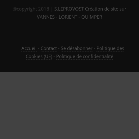
i
@copyright 2018 |
S.LEPROVOST Création de site sur
VANNES - LORIENT - QUIMPER
v
e
s
Accueil
-
Contact
-
Se désabonner
-
Politique des
Cookies (UE)
-
Politique de confidentialité