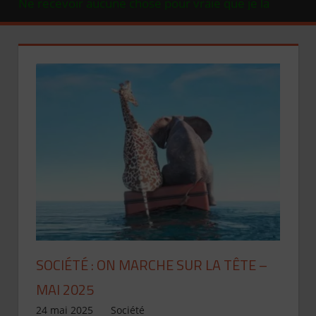
connusse évidemment être telle .(René Descartes)
SOCIÉTÉ : ON MARCHE SUR LA TÊTE –
MAI 2025
24 mai 2025
Jean de Pont-Scorff
Société